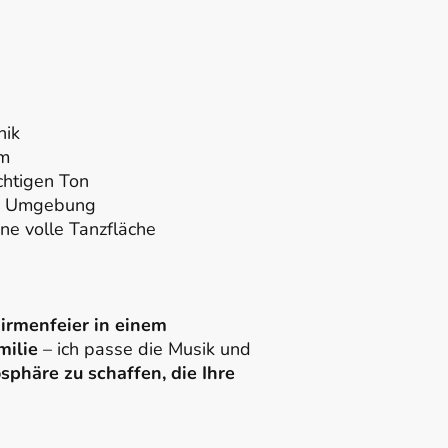
nik
um
ichtigen Ton
nd Umgebung
ne volle Tanzfläche
irmenfeier in einem
milie
– ich passe die Musik und
phäre zu schaffen, die Ihre