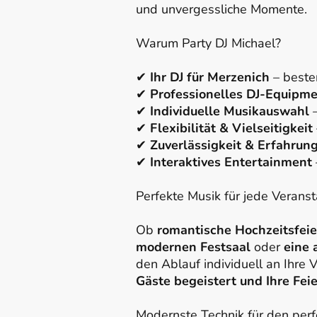
und unvergessliche Momente.
Warum Party DJ Michael?
✔
Ihr DJ für Merzenich
– beste
✔
Professionelles DJ-Equipm
✔
Individuelle Musikauswahl
–
✔
Flexibilität & Vielseitigkeit
✔
Zuverlässigkeit & Erfahrun
✔
Interaktives Entertainment
Perfekte Musik für jede Veranst
Ob
romantische Hochzeitsfeier
modernen Festsaal
oder
eine 
den Ablauf individuell an Ihre V
Gäste begeistert und Ihre Fei
Modernste Technik für den per