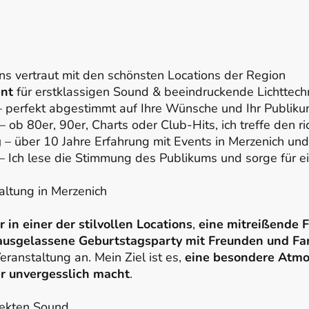
ns vertraut mit den schönsten Locations der Region
ent
für erstklassigen Sound & beeindruckende Lichttech
 perfekt abgestimmt auf Ihre Wünsche und Ihr Publik
– ob 80er, 90er, Charts oder Club-Hits, ich treffe den r
g
– über 10 Jahre Erfahrung mit Events in Merzenich u
– Ich lese die Stimmung des Publikums und sorge für ei
altung in Merzenich
 in einer der stilvollen Locations
,
eine mitreißende F
ausgelassene Geburtstagsparty mit Freunden und Fa
eranstaltung an. Mein Ziel ist es,
eine besondere Atmos
er unvergesslich macht
.
fekten Sound