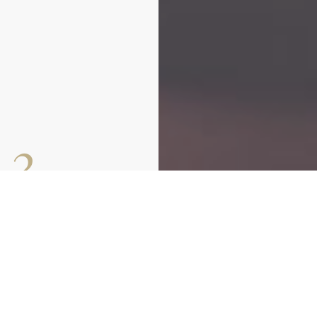
r?
chste Feier zu
Atmosphäre zu